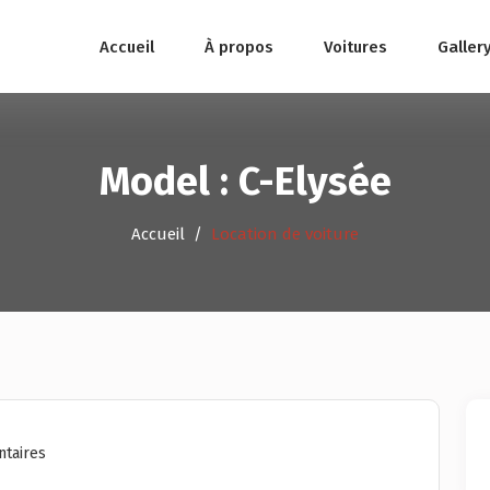
Accueil
À propos
Voitures
Galler
Model :
C-Elysée
Accueil
Location de voiture
taires