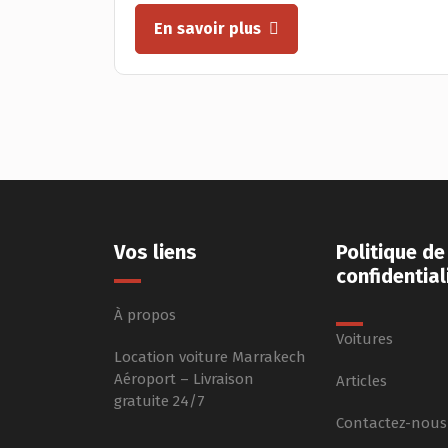
En savoir plus
Vos liens
Politique de
confidential
À propos
Voitures
Location voiture Marrakech
Aéroport – Livraison
Articles
gratuite 24/7
Contactez-nous